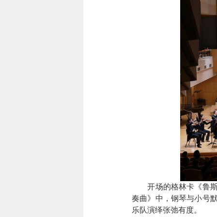
开场的格林卡《鲁斯兰
奏曲》中，钢琴与小号默
乐队演绎张弛有度。