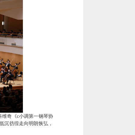
维奇《c小调第一钢琴协
低沉彷徨走向明朗恢弘，