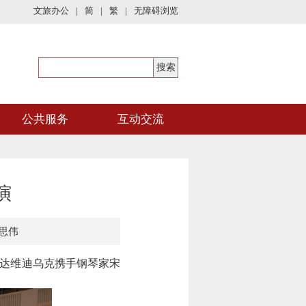
文旅办公
|
简
|
繁
|
无障碍浏览
公共服务
互动交流
演
思伟
·达维迪乌克携手钢琴家宋