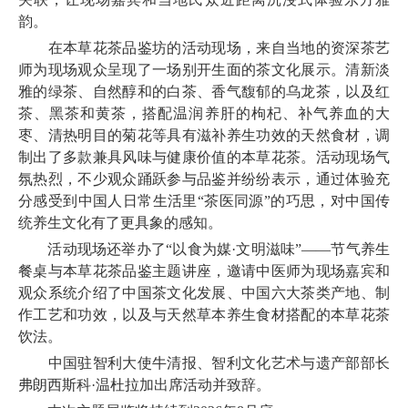
韵。
在本草花茶品鉴坊的活动现场，来自当地的资深茶艺
师为现场观众呈现了一场别开生面的茶文化展示。清新淡
雅的绿茶、自然醇和的白茶、香气馥郁的乌龙茶，以及红
茶、黑茶和黄茶，搭配温润养肝的枸杞、补气养血的大
枣、清热明目的菊花等具有滋补养生功效的天然食材，调
制出了多款兼具风味与健康价值的本草花茶。活动现场气
氛热烈，不少观众踊跃参与品鉴并纷纷表示，通过体验充
分感受到中国人日常生活里“茶医同源”的巧思，对中国传
统养生文化有了更具象的感知。
活动现场还举办了“以食为媒·文明滋味”——节气养生
餐桌与本草花茶品鉴主题讲座，邀请中医师为现场嘉宾和
观众系统介绍了中国茶文化发展、中国六大茶类产地、制
作工艺和功效，以及与天然草本养生食材搭配的本草花茶
饮法。
中国驻智利大使牛清报、智利文化艺术与遗产部部长
弗朗西斯科·温杜拉加出席活动并致辞。