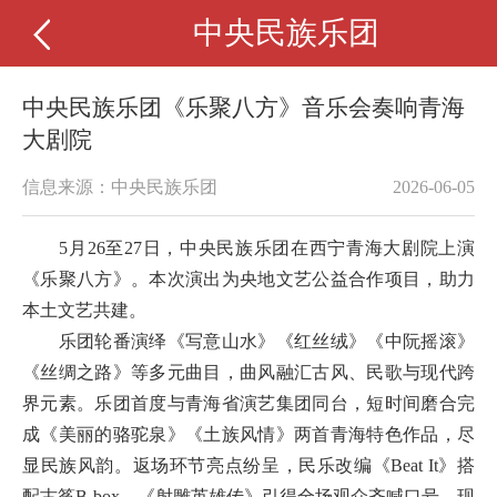
中央民族乐团
中央民族乐团《乐聚八方》音乐会奏响青海
大剧院
信息来源：中央民族乐团
2026-06-05
5月26至27日，
中央民族乐团在西宁青海大剧院上演
《乐聚八方》。本次演出为央地文艺公益合作项目，助力
本土文艺共建。
乐团轮番演绎《写意山水》《红丝绒》《中阮摇滚》
《丝绸之路》等多元曲目，曲风融汇古风、民歌与现代跨
界元素。乐团首度与青海省演艺集团同台，短时间磨合完
成《美丽的骆驼泉》《土族风情》两首青海特色作品，尽
显民族风韵。
返场环节亮点纷呈，民乐改编《Beat It》搭
配古筝B-box，《射雕英雄传》引得全场观众齐喊口号，现