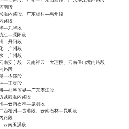
丰—汕尾段、广州—广东阳西段、广东湛江境内路段
济南段
兴境内路段、广东杨村—惠州段
内路段
华—九华段
镇江—溧阳段
州—丹阳段
化—广州段
水—广州段
云南安宁段、云南祥云—大理段、云南保山境内路段
内路段
朔—岑溪段
林—王灵段
海—桂粤省界—广东湛江段
防城港境内路段
州—云南石林—昆明段
广西梧州—贵港段、云南石林—昆明段
内路段
—云南玉溪段