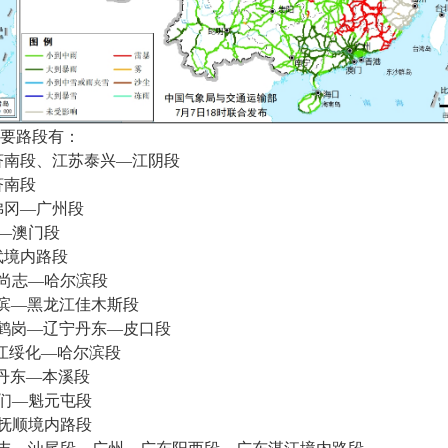
要路段有：
南段、江苏泰兴—江阴段
济南段
冈—广州段
—澳门段
境内路段
尚志—哈尔滨段
滨—黑龙江佳木斯段
鹤岗—辽宁丹东—皮口段
江绥化—哈尔滨段
丹东—本溪段
们—魁元屯段
抚顺境内路段