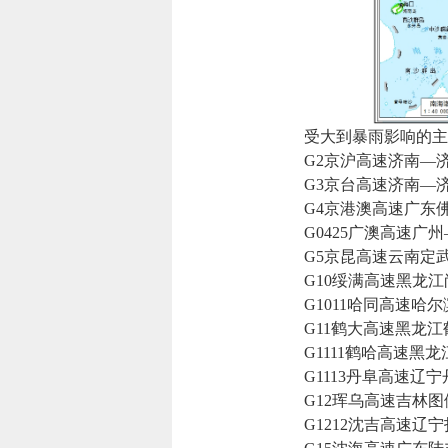
受大到暴雨影响的主
G2京沪高速济南—济
G3京台高速济南—
G4京港澳高速广东佛
G0425广澳高速广州
G5京昆高速云南定武
G10绥满高速黑龙江
G1011哈同高速哈尔
G11鹤大高速黑龙江
G1111鹤哈高速黑龙
G1113丹阜高速辽宁
G12珲乌高速吉林图
G1212沈吉高速辽宁