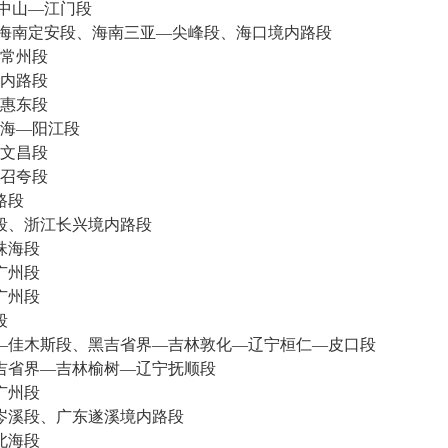
中山—江门段
海南定安段、海南三亚—尖峰段、海口境内路段
常州段
内路段
惠东段
海—阳江段
文昌段
召夸段
路段
段、浙江长兴境内路段
珠海段
广州段
广州段
段
—佳木斯段、黑吉省界—吉林敦化—辽宁桓仁—皮口段
吉省界—吉林榆树—辽宁抚顺段
广州段
岑溪段、广东遂溪境内路段
北海段