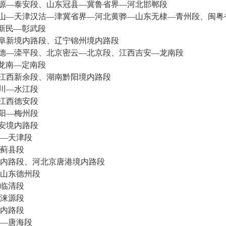
源—泰安段、山东冠县—冀鲁省界—河北邯郸段
山—天津汉沽—津冀省界—河北黄骅—山东无棣—青州段、闽粤
新民—彰武段
阜新境内路段、辽宁锦州境内路段
德—滦平段、北京密云—北京段、江西吉安—龙南段
龙南—定南段
江西新余段、湖南黔阳境内路段
川—水江段
江西德安段
阳—梅州段
安境内路段
—天津段
蓟县段
路段、河北京唐港境内路段
山东德州段
临清段
涞源段
内路段
—唐海段