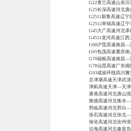
G22青兰高速山东沂
G25长深高速河北唐
G2511新鲁高速辽宁
G2512阜锦高速辽宁
G45大广高速河北承
G4511龙河高速江西
G60沪昆高速南昌—
G65包茂高速重庆南
G70福银高速南昌—
G78汕昆高速广东揭
G93成渝环线四川雅
京津塘高速天津武清
津蓟高速天津—天津
唐港高速河北唐山境内
衡德高速河北衡水—
邢临高速河北邢台—
张石高速河北张北—
保沧高速河北沧州境
沿海高速河北秦皇岛