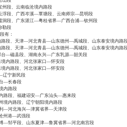
合山段
宜州段、云南临沧境内路段
云浮段、广西岑溪—覃塘段、云南师宗—昆明段
儒洞段、广东湛江—粤桂省界—广西合浦—钦州段
弥勒段
段有：
路段、天津—河北青县—山东德州—禹城段、山东泰安境内路
路段、天津—河北青县—山东德州—禹城段、山东泰安境内路
台—磁县段、湖南永兴—广东乳源—韶关段
境内路段、河北张家口—怀安段
境内路段、河北张家口—怀安段
—辽宁新民段
台—长春段
境内路段
内路段、福建诏安—广东汕头—惠来段
州境内路段、辽宁朝阳境内路段
利—河北海兴—津冀省界—天津段
沧州港—武强段
博—邹平段、山东夏津—鲁冀省界—河北南宫段