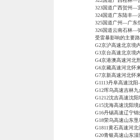
322国道广西桂林—
323国道广西贺州—
324国道广东陆丰—
325国道广州—广东
326国道云南石林—
受雷暴影响的主要路
G2京沪高速北京境内
G3京台高速北京境内
G4京港澳高速河北邢
G6京藏高速河北怀来
G7京新高速河北怀来
G1113丹阜高速沈阳
G12珲乌高速吉林九
G1212沈吉高速沈阳
G15沈海高速沈阳境
G16丹锡高速辽宁锦
G18荣乌高速山东垦
G1811黄石高速河北
G20青银高速山东淄