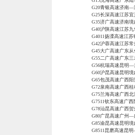
G15沈海高速广东陆
G20青银高速济南—
G25长深高速江苏宜
G35济广高速济南境
G40沪陕高速江苏九
G4011扬溧高速江苏
G42沪蓉高速江苏常
G45大广高速广东从
G55二广高速广东三
G56杭瑞高速昆明—
G60沪昆高速昆明境
G65包茂高速广西阳
G72泉南高速广西桂
G75兰海高速广西北
G7511钦东高速广西
G78汕昆高速广西贺
G80广昆高速广州—
G85渝昆高速昆明境
G8511昆磨高速昆明