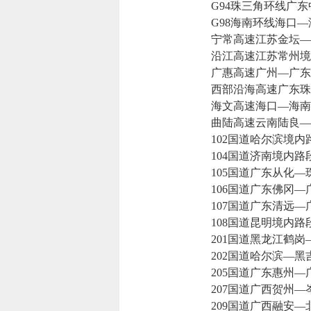
G94珠三角环线广东
G98海南环线海口—
宁常高速江苏金坛—
沿江高速江苏常州境
广惠高速广州—广东
西部沿海高速广东珠
海文高速海口—海南
曲陆高速云南陆良—
102国道哈尔滨境内
104国道济南境内路
105国道广东从化—
106国道广东佛冈—
107国道广东清远—
108国道昆明境内路
201国道黑龙江鹤岗
202国道哈尔滨—黑
205国道广东惠州—
207国道广西贺州—
209国道广西融安—