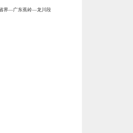
省界—广东蕉岭—龙川段