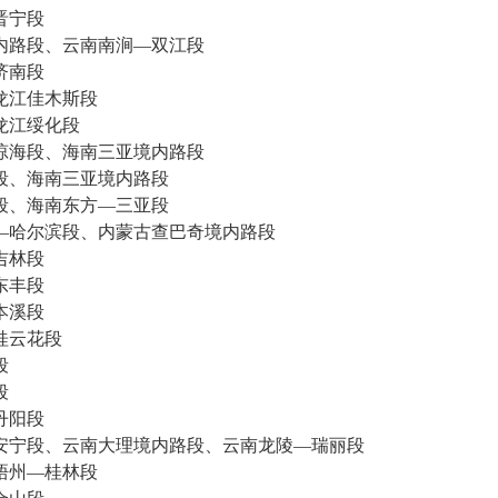
晋宁段
内路段、云南南涧—双江段
济南段
龙江佳木斯段
龙江绥化段
琼海段、海南三亚境内路段
段、海南三亚境内路段
段、海南东方—三亚段
—哈尔滨段、内蒙古查巴奇境内路段
吉林段
东丰段
本溪段
桂云花段
段
段
丹阳段
安宁段、云南大理境内路段、云南龙陵—瑞丽段
梧州—桂林段