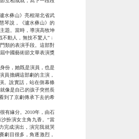
節互相成就，寫下一段段
瀘水彝山》亮相湖北省武
慧琴說，《瀘水彝山》的
的主題。當時，導演高牧坤
戲不動人，無技不驚人”﹔
門類的表演手段。這部對
屆中國藝術節文華表演獎
重身份，她既是演員，也是
演員擔綱這部劇的主演，
演。說實話，站在側幕條
就像是自己的孩子突然長
看到了京劇傳承下去的希
緣分。2010年，由石
沙扮演女主角九香。“當
力完成演出，演完我就哭
賽劇目很多，角逐激烈，