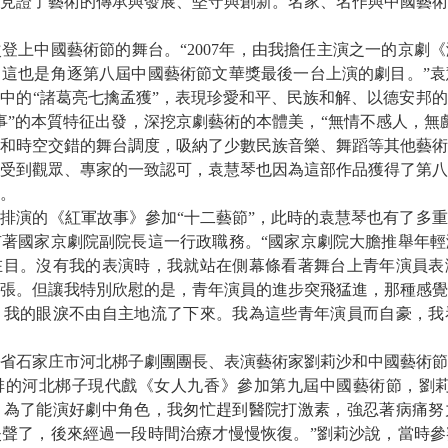
見證了藝術的傳承與發展、堅守與創新。名家、名作與中國藝術
中國藝術節的舞台。“2007年，由我擔任主演之一的京劇《
這也是角逐第八屆中國藝術節文華獎最後一台上演的劇目。”袁
中的“諸葛亮七擒孟獲”，表現珍愛和平、民族和解、以德安邦
事”的本質特征出發，深挖京劇藝術的本體美，“無情不感人，無
和時空交錯的舞台調度，吸納了少數民族音樂、舞蹈等其他藝術
受到觀眾、專家的一致認可，袁慧琴也因為這部作品獲得了第八
。
排演的《紅軍故事》參加“十二藝節”，此時的袁慧琴也有了多
著國家京劇院副院長這一行政職務。“國家京劇院大膽推舉年輕
在目。沒有我的表演時，我就站在側幕條看著舞台上青年演員表
張。但讓我特別欣慰的是，青年演員的進步突飛猛進，那種感覺
，我的眼淚不由自主地流了下來。我為這些青年演員而自豪，我
家庄市河北梆子劇團團長、表演藝術家劉莉沙和中國藝術節很有
排的河北梆子現代戲《女人九香》參加第九屆中國藝術節，劉莉
，為了能演好劇中角色，我匆忙趕到醫院打激素，強忍著病痛努
聲了，後來經過一段時間治療才慢慢恢復。”劉莉沙說，當時參