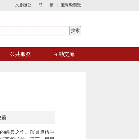
文旅辦公
|
簡
|
繁
|
無障礙瀏覽
公共服務
互動交流
曉霞
的經典之作、演員隊伍中