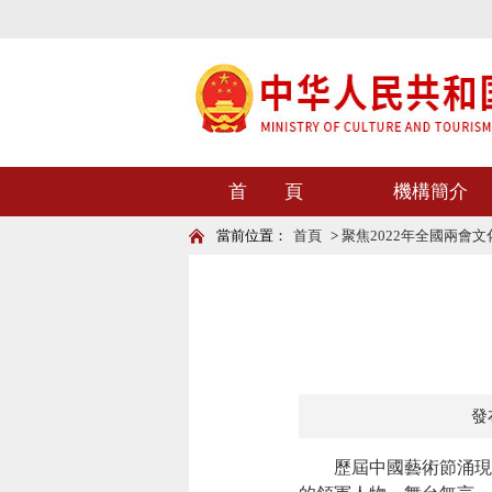
首 頁
機構簡介
當前位置：
首頁
>
聚焦2022年全國兩會
發布
歷屆中國藝術節涌現出