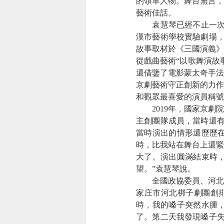
的領軍人物。舞台無言，
藝術佳話。
袁慧琴已經不止一次登上
漢市藝術學校實驗劇場，
故事取材於《三國演義》
從戲曲藝術“以歌舞演故
還借鑒了電影蒙太奇手法
京劇藝術守正創新的力作
和觀眾最喜愛的演員稱號
2019年，國家京劇院
主創團隊成員，當時還有
當時演出的情形還歷歷
時，比我站在舞台上還緊
大了。演出圓滿結束時
望。”袁慧琴說。
全國政協委員、河北省石
家庄市河北梆子劇團創
時，我的嗓子突然水腫
了。第二天我發現嗓子失