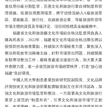
進信用分級分類監管，完善文化和旅游行業自律制度和管
理措施。拓展信用應用場景，將守信情況納入A級旅游景
區、星級飯店、旅行社、在線旅游企業、等級旅游民宿等
市場主體的資質及等級評定、項目招投標及金融服務中。
福建省文化和旅游廳文化市場綜合執法監督局負責人
陳為民表示，2022年，福建省文化市場綜合執法隊伍將以
疫情防控為檢查重點，持續加大市場檢查力度，聚焦深入
整治和長效常治兩條主線，針對市場突出問題，持續開展
各類專項整治工作，嚴格查處違法違規行為，加大重大案
件查辦力度，進一步規范旅游市場經營秩序，打造“放心游
福建”良好環境。
中國人民大學創意產業技術研究院副院長、文化品牌
評測技術文化和旅游部重點實驗室副主任宋洋洋認為，加
強文化和旅游市場監管和整治，一方面要為文化和旅游行
業穿上規范的“制度外衣”，引導文化和旅游市場守正創
新、有序運轉﹔另一方面要營造公平健康的市場環境與消