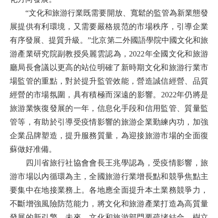
“文化和旅游行業既需要開放、寬鬆的監管為新業態發
展提供有利環境，又需要嚴格規范的市場秩序，引導企業
有序發展、提質升級。”北京第二外國語學院中國文化和旅
游產業研究院副教授吳麗雲認為，2022年全國文化和旅游
廳局長會議以更高的站位明確了新時期文化和旅游行業市
場監管的重點，對於提升監管效能，營造誠信經營、品質
經營的市場氛圍，具有積極而深遠的影響。2022年仍將是
旅游業恢復發展的一年，信息化手段和信用監管、質量監
管等，有助於引導受疫情影響的旅游企業勤練內功，加強
企業品牌塑造，提升服務質量，為迎接旅游市場的全面復
蘇做好准備。
四川省旅行社協會會長王兆學認為，受疫情影響，旅
游市場以內循環為主，全國旅游行業增長點和競爭焦點主
要集中在地接業務上。各地應全面提升本土業務競爭力，
不斷增強風險防范能力，將文化和旅游產業打造為高質量
發展的新引擎。未來，文化和旅游部門要疏堵結合，樹立