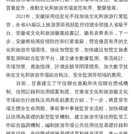
質量提升，推動文化和旅游市場規范有序、繁榮發展。
2021年，安徽採用信息化手段加強文化和旅游行業監
管，全省4A級以上旅游景區視頻監控信號全部接入省級平
台。安徽省文化和旅游廳黨組書記、廳長袁華表示，下一
步，安徽將統籌疫情防控和行業復蘇，營造優質有序的文
化和旅游市場環境。強化智慧監管，加快建設智慧文旅產
業監測和綜合監管平台，建立健全數據監測、客流統計、
市場預警、應急指揮、評價反饋等閉環體系。加大數字技
術在文化和旅游市場綜合執法、安全監測等領域的應用。
目前，甘肅建立了守信聯合激勵和失信聯合懲戒機
制、信用記錄和信用檔案制度。甘肅省文化和旅游廳文化
市場綜合行政執法局局長尉彥宏介紹，下一步，將貫穿市
場主體全生命周期、事前事中事後監管全流程，加快構建
以信用為基礎的新型監管機制。建立旅游市場信用監管工
作綜合協調機制，編制旅游市場公共信用信息基礎目錄和
補充目錄、失信懲戒措施基礎清單和補充清單。進一步推