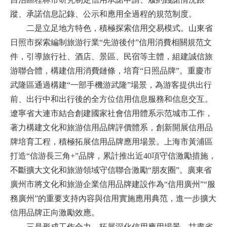
蹤、承諾信息記錄、公示和應用全過程的規范制度。
二是立足地方特色，積極探索信用交易模式。山東省
日照市探索編制旅游行業“先游後付”信用消費相關規范文
件，引導旅行社、酒店、景區、民宿等主體，組建誠信旅
游聯合體，構建信用消費鏈條，培育“日照品牌”。重慶市
武隆區通過構建“一部手機游武隆”場景，為游客提供出行
前、出行中和出行後的全方位信用信息服務和信息交互。
遼寧省大連市結合創建國家社會信用體系示范城市工作，
著力構建文化和旅游信用品牌評價體系，創新開展信用品
牌培育工程，積極拓展信用品牌應用場景。上海市黃浦區
打造“信游長三角+”品牌，累計推出近40項守信激勵措施，
不斷擴大文化和旅游領域守信聯合激勵“朋友圈”。廣東省
廣州市將文化和旅游企業信用品牌建設作為“信用廣州”“服
務廣州”的重要支持內容與信用實施應用典范，進一步擴大
信用品牌正向激勵效應。
三是形成工作合力，拓展深化信用應用場景。甘肅省