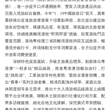
措》，進一步提升口岸通關效率、豐富入境游產品供給、
完善入境游綜合服務。今年“5﹒19中國旅游日”當天，廣東
重磅推出促進旅游業發展十項重點舉措，首次提出建設旅
游友好型城市，構建高品質、有溫度、厚底蘊的文旅發展
環境。持續推廣離境退稅“即買即退”措施、拓寬退稅門店
覆蓋范圍，落地粵桂瓊三省區離境退稅跨區互認政策。暢
通境外銀行卡、跨境移動支付等消費渠道，全方位提升境
外游客消費便捷度。
深耕特色資源稟賦，升級文旅產品體系。創新推出粵
港澳“一程多站”精品線路，推進粵港澳游艇自由行，打
造“跳島游”、工業旅游等特色業態。緊抓全運會契機，推
出“賽事+”系列文旅套餐。精准匹配海外研學、家庭出游、
休閑度假等多元需求，推出十大入境游精品線路並上線國
際平台全球推廣。聯動本土龍頭旅行社優化行程方案、配
齊多語種服務、細化在地文化講解。深挖廣式早茶體驗、
桑基魚塘研學、古城文脈探訪等嶺南特色場景，打造兼具