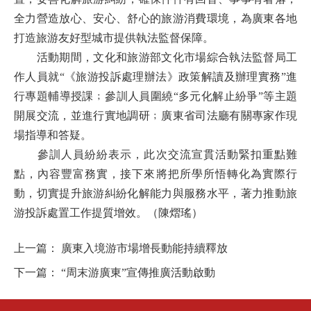
全力營造放心、安心、舒心的旅游消費環境，為廣東各地
打造旅游友好型城市提供執法監督保障。
活動期間，文化和旅游部文化市場綜合執法監督局工
作人員就“《旅游投訴處理辦法》政策解讀及辦理實務”進
行專題輔導授課﹔參訓人員圍繞“多元化解止紛爭”等主題
開展交流，並進行實地調研﹔廣東省司法廳有關專家作現
場指導和答疑。
參訓人員紛紛表示，此次交流宣貫活動緊扣重點難
點，內容豐富務實，接下來將把所學所悟轉化為實際行
動，切實提升旅游糾紛化解能力與服務水平，著力推動旅
游投訴處置工作提質增效。
（陳熠瑤）
上一篇：
廣東入境游市場增長動能持續釋放
下一篇：
“周末游廣東”宣傳推廣活動啟動