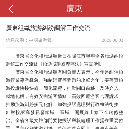
廣東
廣東組織旅游糾紛調解工作交流
信息來源：中國旅游報
2026-06-03
廣東省文化和旅游廳近日在陽江市舉辦全省旅游糾紛
調解工作交流暨《旅游投訴處理辦法》宣貫活動。
廣東省文化和旅游廳有關負責人表示，今年是糾治旅
游行業導游亂象、強制消費等問題的攻堅之年，要落實旅
游投訴快接快處，簡化流程，推動關口前移、及時介入、
就地化解，有效安撫游客情緒，高效回應游客合理訴求，
推動旅游糾紛多元化解﹔加強投訴處理與行政執法銜接，
針對投訴高發易發領域、區域，開展線上線下全鏈條整
治。全省各級文旅部門要把投訴舉報處理工作擺在重要位
置，妥善化解旅游糾紛，確保件件有回音、事事有著落，