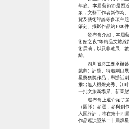
年底。本屆藝術節是習
象，文藝工作者新作為、
覽及藝術評論等多項主題
篆刻、攝影作品約1000
發布會介紹，本屆藝術
術館之夜”等精品文旅線
術展演，以及非遺展、數
離。
四川省將主要承辦藝術
戲劇）評獎、特邀劇目展
星獎獲獎作品，舉辦話劇
推出無人機燈光秀、江畔
一批文旅新場景、新業態
發布會上還介紹了第二
（團隊）參選，參與創作
入圍終評，將在第十四屆
作品巡演暨第二十屆群星