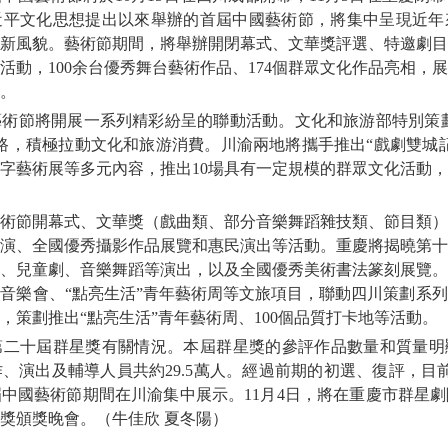
近平文化思想提出以來舉辦的首屆中國藝術節，將集中呈現近年
新風貌。藝術節期間，將舉辦開閉幕式、文華獎評選、特邀劇目
活動，100余台優秀舞台藝術作品、174個群眾文化作品亮相，
件。
節將開展一系列精彩紛呈的聯動活動。文化和旅游部特別策劃了
路，積極拉動文化和旅游消費。川渝兩地將攜手推出“戲劇雙城
字藝術展等多元內容，推出10場具有一定規模的群眾文化活動
節開幕式、文華獎（戲曲類、部分音樂舞蹈雜技類、節目類）
演、全國優秀攝影作品展覽和惠民演出等活動。重慶將揭曉第十
、兒童劇、音樂舞蹈等演出，以及全國優秀美術書法篆刻展覽。
音樂會、“點亮生活”青年藝術周等文旅項目，聯動四川策劃系
，策劃推出“點亮生活”青年藝術周、100個品質打卡地等活動。
十屆群星獎有關情況。本屆群星獎的參評作品數量和質量明顯提
、演出及輔導人員共約29.5萬人。經過前期的初選、復評，目前
中國藝術節期間在川渝集中展示。11月4日，將在重慶市群星
獎頒獎晚會。（牛佳欣 夏冬陽）