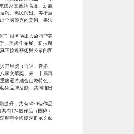
來國家文藝新高度、新氣
展演、惠民演出、美術展
展出全國優秀的美術、書法
“跟著演出去旅行”“美
記”、美術作品展、雜技魔
，真正拉近藝術與公眾的距
與群星獎（合唱、音樂、
八屆文華獎、第二十屆群
重慶還將結合山城特色，
列藝術品牌活動，共同推出
升，共有5039個作品
共有174個作品（團隊）
劇院舉辦全國優秀群眾文藝