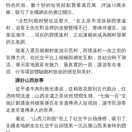
特色民俗。數十秒的短視頻點贊量過百萬、評論10萬余
條，吸引了全國網友的廣泛關注。
“沒想到鄉村變化這麼大。”在太原市清徐縣西懷遠
村，游客王先生對這裡的改變贊嘆不已。青磚伴黛瓦、油
菜花海洋……現在的西懷遠村，正在讓藝術成為鄉村發展
的主基調。
隨著入選百個鄉村旅游示范村，西懷遠村一改之前的
宣傳方式，在社交平台上積極與網友互動，並結合時下潮
流，展示當地最富有魅力、最真實的一面，讓游客在食、
宿、行等環節體驗鄉村旅游的愜意與美好。
講好山西故事
從平遙牛肉到推光漆器，從精致花饃到古代戲台，任
憑時間流逝，山西非遺之美依然熠熠生輝。“七個一百”文
旅計劃通過持續展播百名非遺傳承人短視頻，讓市民游客
走進非遺傳承人的世界。
最近，“山西刀削面”登上了社交平台熱搜榜，吸引了
全國各地網友在社交平台回憶第一次品嘗山西美食時的體