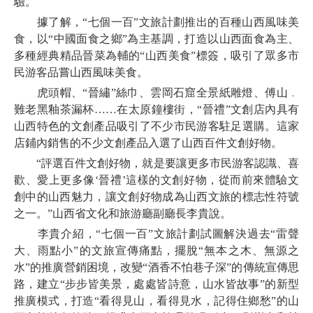
驗。
據了解，“七個一百”文旅計劃推出的百種山西風味美
食，以“中國面食之鄉”為主基調，打造以山西面食為主、
多種經典精品晉菜為輔的“山西美食”標簽，吸引了眾多市
民游客品嘗山西風味美食。
虎頭帽、“晉繡”絲巾、雲岡石窟全景紙雕燈、傅山﹒
難老黑釉茶漏杯……在太原鐘樓街，“晉禮”文創店內具有
山西特色的文創產品吸引了不少市民游客駐足選購。這家
店鋪內銷售的不少文創產品入選了山西百件文創好物。
“評選百件文創好物，就是要讓更多市民游客認識、喜
歡、愛上更多像‘晉禮’這樣的文創好物，從而前來體驗文
創中的山西魅力，讓文創好物成為山西文旅的標志性符號
之一。”山西省文化和旅游廳副廳長李貴說。
李貴介紹，“七個一百”文旅計劃試圖解決過去“雷聲
大、雨點小”的文旅宣傳痛點，擺脫“無本之木、無源之
水”的推廣營銷困境，改變“酒香不怕巷子深”的傳統宣傳思
路，建立“步步皆美景，處處皆詩意，山水皆故事”的新型
推廣模式，打造“看得見山，看得見水，記得住鄉愁”的山