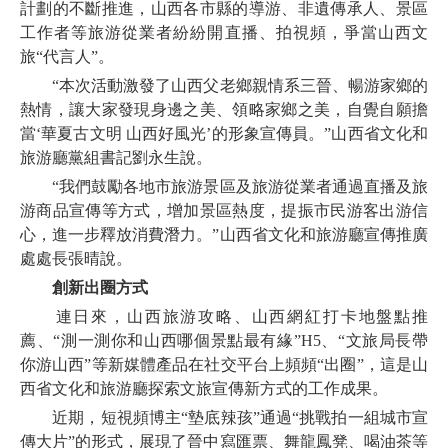
計劃的不斷推進，山西各市縣的導游、非遺傳承人、景區
工作者等旅游從業者紛紛開直播、拍視頻，爭當山西文
旅“代言人”。
“本次活動激發了山西父老鄉親情系三晉、暢游家鄉的
熱情，讓大家發現身邊之美、領略家鄉之美，自覺自願擔
當‘華夏古文明 山西好風光’的形象宣傳員。”山西省文化和
旅游廳黨組書記劉永生說。
“我們鼓勵各地市旅游景區及旅游從業者通過直播及旅
游商品宣傳等方式，增加景區熱度，提振市民游客出游信
心，進一步釋放消費潛力。”山西省文化和旅游廳宣傳推廣
處處長張晴說。
創新出圈方式
連日來，山西旅游攻略、山西網紅打卡地盤點推
薦、“測一測你和山西哪個景點最有緣”H5、“文旅局長帶
你游山西”等新媒體產品在社交平台上頻頻“出圈”，這是山
西省文化和旅游廳探索文旅宣傳新方式的工作成果。
近期，短視頻博主“墊底辣孩”通過“挑戰拍一組城市宣
傳大片”的形式，展現了晉中寫匯票、舞龍鳳凳、喝油茶等