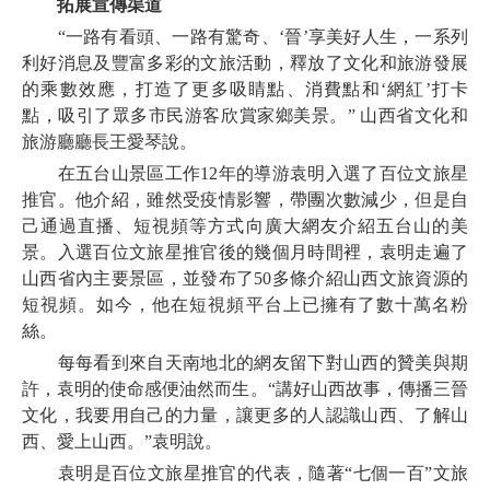
拓展宣傳渠道
“一路有看頭、一路有驚奇、‘晉’享美好人生，一系列
利好消息及豐富多彩的文旅活動，釋放了文化和旅游發展
的乘數效應，打造了更多吸睛點、消費點和‘網紅’打卡
點，吸引了眾多市民游客欣賞家鄉美景。” 山西省文化和
旅游廳廳長王愛琴說。
在五台山景區工作12年的導游袁明入選了百位文旅星
推官。他介紹，雖然受疫情影響，帶團次數減少，但是自
己通過直播、短視頻等方式向廣大網友介紹五台山的美
景。入選百位文旅星推官後的幾個月時間裡，袁明走遍了
山西省內主要景區，並發布了50多條介紹山西文旅資源的
短視頻。如今，他在短視頻平台上已擁有了數十萬名粉
絲。
每每看到來自天南地北的網友留下對山西的贊美與期
許，袁明的使命感便油然而生。“講好山西故事，傳播三晉
文化，我要用自己的力量，讓更多的人認識山西、了解山
西、愛上山西。”袁明說。
袁明是百位文旅星推官的代表，隨著“七個一百”文旅