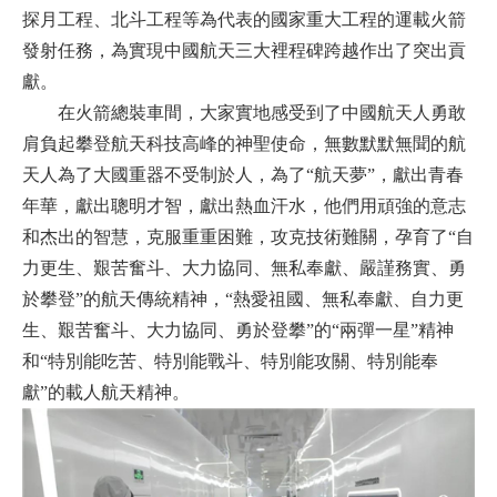
探月工程、北斗工程等為代表的國家重大工程的運載火箭
發射任務，為實現中國航天三大裡程碑跨越作出了突出貢
獻。
在火箭總裝車間，大家實地感受到了中國航天人勇敢
肩負起攀登航天科技高峰的神聖使命，無數默默無聞的航
天人為了大國重器不受制於人，為了“航天夢”，獻出青春
年華，獻出聰明才智，獻出熱血汗水，他們用頑強的意志
和杰出的智慧，克服重重困難，攻克技術難關，孕育了“自
力更生、艱苦奮斗、大力協同、無私奉獻、嚴謹務實、勇
於攀登”的航天傳統精神，“熱愛祖國、無私奉獻、自力更
生、艱苦奮斗、大力協同、勇於登攀”的“兩彈一星”精神
和“特別能吃苦、特別能戰斗、特別能攻關、特別能奉
獻”的載人航天精神。