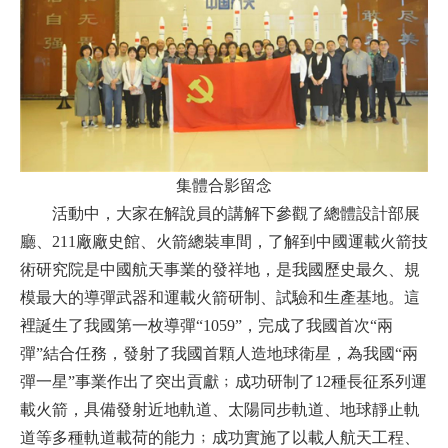
集體合影留念
活動中，大家在解說員的講解下參觀了總體設計部展
廳、211廠廠史館、火箭總裝車間，了解到中國運載火箭技
術研究院是中國航天事業的發祥地，是我國歷史最久、規
模最大的導彈武器和運載火箭研制、試驗和生產基地。這
裡誕生了我國第一枚導彈“1059”，完成了我國首次“兩
彈”結合任務，發射了我國首顆人造地球衛星，為我國“兩
彈一星”事業作出了突出貢獻﹔成功研制了12種長征系列運
載火箭，具備發射近地軌道、太陽同步軌道、地球靜止軌
道等多種軌道載荷的能力﹔成功實施了以載人航天工程、