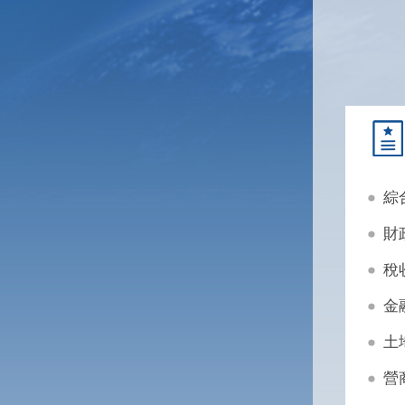
綜
財
稅
金
土
營