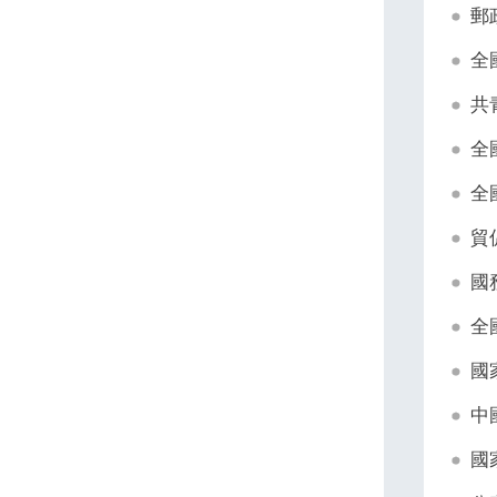
郵
全
共
全
全
貿
國
全
國
中
國