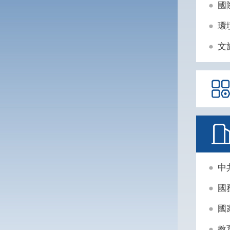
國
環
文
中
國
國
教