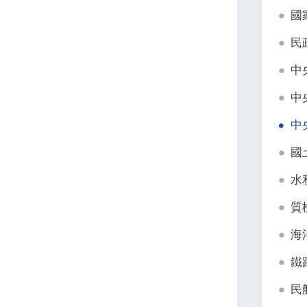
國
民
中
中
中
國
水
質
海
鐵
民