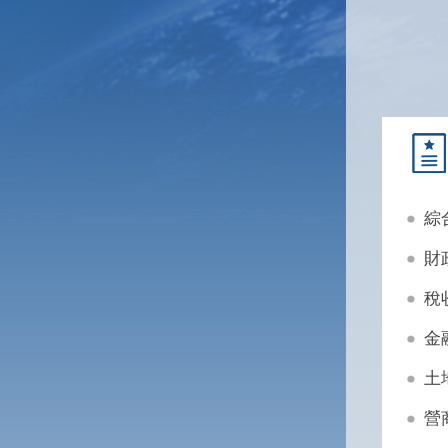
綜
財
稅
金
土
營