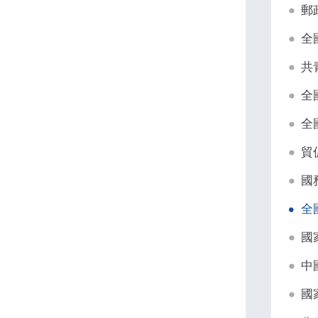
郵
全
共
全
全
貿
國
全
國
中
國