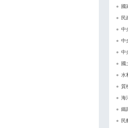
國
民
中
中
中
國
水
質
海
鐵
民