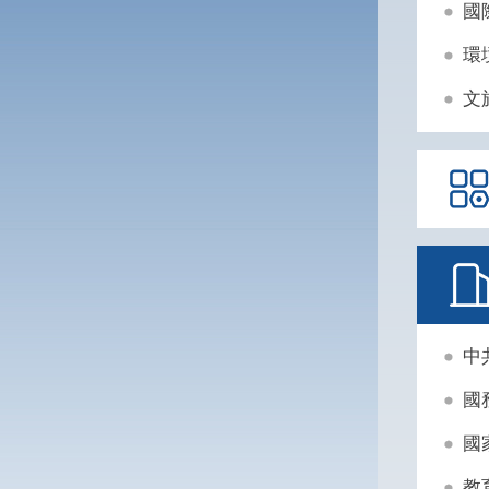
國
環
文
中
國
國
教