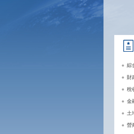
綜
財
稅
金
土
營