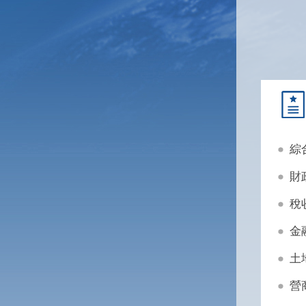
綜
財
稅
金
土
營