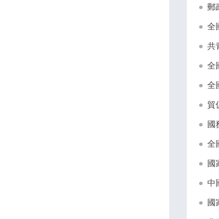
郵
全
共
全
全
貿
國
全
國
中
國