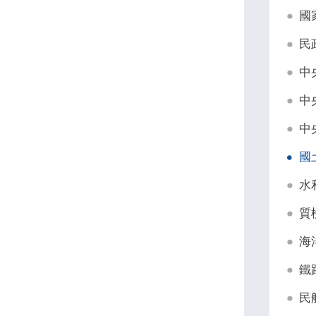
國
民
中
中
中
國
水
質
海
鐵
民