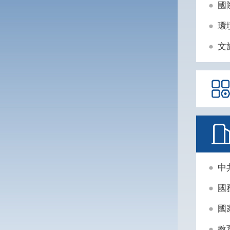
國
環
文
中
國
國
教