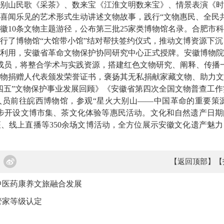
山民歌《采茶》、数来宝《江淮文明数来宝》、情景表演《时
喜闻乐见的艺术形式生动讲述文物故事，践行“文物惠民、全民共
徽10条文物主题游径，公布第三批25家类博物馆名录。合肥市
行了博物馆“大馆带小馆”结对帮扶签约仪式，推动文博资源下
用，安徽省革命文物保护协同研究中心正式授牌。安徽博物院
成员，将整合学术与实践资源，搭建红色文物研究、阐释、传播
物捐赠人代表颁发荣誉证书，褒扬其无私捐献家藏文物、助力文
四五”文物保护事业发展回顾》《安徽省第四次全国文物普查工
前往皖西博物馆，参观“星火大别山——中国革命的重要策源
步开设文博市集、茶文化体验等惠民活动。文化和自然遗产日期
、线上直播等350余场文博活动，全方位展示安徽文化遗产魅
【返回顶部】
【
中医药康养文旅融合发展
管家等级认定