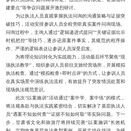
建要点”等争议问题展开激烈研讨。
为让执法人员直观掌握执法问询的沟通策略与证据突
破技巧，活动安排参训人员全程旁听真实案件问询现场。
问询过程中，主询人通过“逻辑递进式提问”“关键证据出示
时机把控”等技巧，逐步还原案件事实，其规范的程序操
作、严谨的逻辑表达让参训人员深受启发。
为将理论知识转化为实战能力，活动最后环节聚焦
“现
场执法教学”，组织参训人员前往文旅经营场所，开展模拟
执法检查。通过“模拟检查+即时点评”的方式，让参训人员
在真实场景中演练执法流程，有效提升了突发情况处置和
现场执法规范意识。
此次
“以案施训”活动通过“案中学、案中练”的模式，
将法规条款与执法实践紧密结合，切实解决了基层执法人
员“遇案不知如何查”“证据不知如何取”等实际问题。下一
步，
甘肃
省文化和旅游厅将持续完善
“以案施训”长效机
制，定期收集基层执法典型案例，开展实战化培训，为规