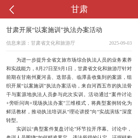
甘肃
甘肃开展“以案施训”执法办案活动
信息来源：甘肃省文化和旅游厅
2025-09-03
为进一步提升全省文旅市场综合执法人员的业务素养
和实战能力，
8月27日至9月1日，
甘肃省文化和旅游
厅针对
前期在甘南州夏河县、迭部县、临潭县收集到的案源，组
织开展
“以案施训”执法办案活动，来自河西五市的执法骨
干与案源地执法人员参与此次实训。活动通过“案件讨论
+旁听问询+现场执法办案”三维模式，将典型案例转化为
鲜活教材，推动执法培训从“理论讲授”向“实战演练”深度
转型。
实训以
“典型案件复盘讨论”环节拉开序幕。讨论中，
参训人员围绕“如何精准界定、违法所得的认定、证据链构