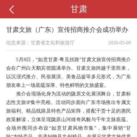
甘肃
甘肃文旅（广东）宣传招商推介会成功举办
信息来源：甘肃省文化和旅游厅
2026-05-09
5月8日，“如意甘肃·粤见丝路”甘肃文旅宣传招商推介
会在广州白天鹅宾馆圆满举办。甘肃文旅跨越千里而来，
以沉浸式推介、民俗展演、美食品鉴等多元形式，为广东
朋友奉上一场底蕴深厚、特色鲜明的文旅盛宴。
推介会现场化身为流动的陇原文化展演舞台，甘肃标
志性文旅IP集中亮相。活动同步面向广东市场推出专属文
旅福利、精品线路及特色产品矩阵，搭配干货十足的惠民
政策解读，立体呈现陇原山河雄奇风貌与千年文脉底蕴。
会场外围同步布设“如意甘肃风物市集”，集中展销“甘
味”农特产品、非遗好物及文创精品，在展示甘肃文旅优质