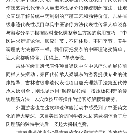
作技艺第七代传承人吴淑琴现场介绍传统制药技法，让观
众直观了解传统中药制剂的严谨工艺和独特价值。吉林省
级非遗代表性项目单氏中医诊疗方法代表性传承人单晓春
与游客分享了根据四时变化调整养生方案的实用技巧。“中
医讲求辨证论治、顺应时节，不同体质、不同季节，养生
调理的方法都不一样。我们要把复杂的中医理论变简单，
让大家都听得懂、用得上。”单晓春说。
吉林省级非遗代表性项目梁氏中医中风疗法的展位前
同样人头攒动，第四代传承人梁凯东为游客提供专业的健
康指导。吉林省级非遗代表性项目唐氏理筋手法第五代传
承人唐明全，则现场运用“触摸提拉端、按压板拨接”的传
统理筋方法，以穴位按压等操作为游客纾解腰背疲劳。
外国游客也在这次非遗体验活动中感受到了中医药文
化的博大精深。来自美国的访问学者大卫·莱蒙德体验了唐
氏理筋的独特手法后，竖起大拇指点赞。
“吉林非遗健康行”是吉林省文化和旅游厅打造的传统