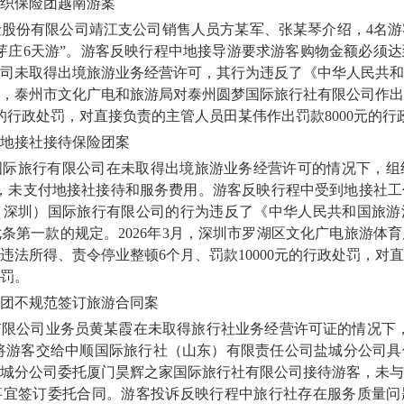
织保险团越南游案
份有限公司靖江支公司销售人员方某军、张某琴介绍，4名游
芽庄6天游”。游客反映行程中地接导游要求游客购物金额必须
司未取得出境旅游业务经营许可，其行为违反了《中华人民共和
11月，泰州市文化广电和旅游局对泰州圆梦国际旅行社有限公司作
0元的行政处罚，对直接负责的主管人员田某伟作出罚款8000元的行
地接社接待保险团案
旅行有限公司在未取得出境旅游业务经营许可的情况下，组织游
”，未支付地接社接待和服务费用。游客反映行程中受到地接社
（深圳）国际旅行有限公司的行为违反了《中华人民共和国旅游
条第一款的规定。2026年3月，深圳市罗湖区文化广电旅游体
违法所得、责令停业整顿6个月、罚款10000元的行政处罚，对
处罚。
不规范签订旅游合同案
公司业务员黄某霞在未取得旅行社业务经营许可证的情况下，招
，将游客交给中顺国际旅行社（山东）有限责任公司盐城分公司
城分公司委托厦门昊辉之家国际旅行社有限公司接待游客，未与
事宜签订委托合同。游客投诉反映行程中旅行社存在服务质量问