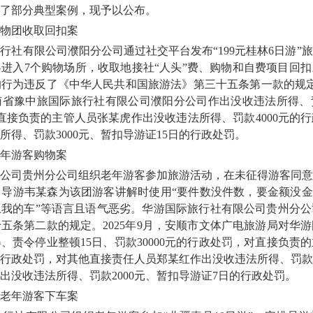
了部分典型案例，现予以公布。
物团收取回扣案
有限公司濮阳分公司通过社交平台发布“199元桂林6日游”
进入7个购物场所，收取地接社“人头”费、购物和自费项目回
行为违反了《中华人民共和国旅游法》第三十五条第一款的规定。
省豫中旅国际旅行社有限公司濮阳分公司作出没收违法所得、责
，对直接负责的主管人员张某虎作出没收违法所得、罚款4000元的
得、罚款3000元、暂扣导游证15日的行政处罚。
年游客购物案
司贵州分公司组织老年游客参加旅游活动，在未征得游客同意
导游韦某森为该团游客讲解时使用“要件数没件数，要金额没金
我的车”等语言且语气恶劣。华游国际旅行社有限公司贵州分公
五条第二款的规定。2025年9月，安顺市文体广电旅游局对华
、责令停业整顿15日、罚款30000元的行政处罚，对直接负责
元的行政处罚，对其他直接责任人员郑某红作出没收违法所得、罚款2
出没收违法所得、罚款2000元、暂扣导游证7日的行政处罚。
老年游客下车案