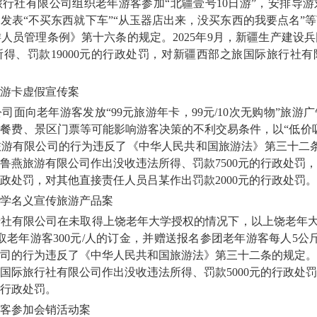
社有限公司组织老年游客参加“北疆壹号10日游”，安排导游
发表“不买东西就下车”“从玉器店出来，没买东西的我要点名”
人员管理条例》第十六条的规定。2025年9月，新疆生产建设
得、罚款19000元的行政处罚，对新疆西部之旅国际旅行社
游卡虚假宣传案
向老年游客发放“99元旅游年卡，99元/10次无购物”旅游
餐费、景区门票等可能影响游客决策的不利交易条件，以“低价
游有限公司的行为违反了《中华人民共和国旅游法》第三十二条的
鲁燕旅游有限公司作出没收违法所得、罚款7500元的行政处罚
行政处罚，对其他直接责任人员吕某作出罚款2000元的行政处罚。
学名义宣传旅游产品案
有限公司在未取得上饶老年大学授权的情况下，以上饶老年大学
取老年游客300元/人的订金，并赠送报名参团老年游客每人5公
司的行为违反了《中华人民共和国旅游法》第三十二条的规定。20
国际旅行社有限公司作出没收违法所得、罚款5000元的行政处
的行政处罚。
客参加会销活动案