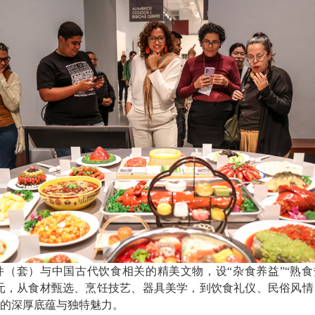
）与中国古代饮食相关的精美文物，设“杂食养益”“熟食热饮
单元，从食材甄选、烹饪技艺、器具美学，到饮食礼仪、民俗风
的深厚底蕴与独特魅力。