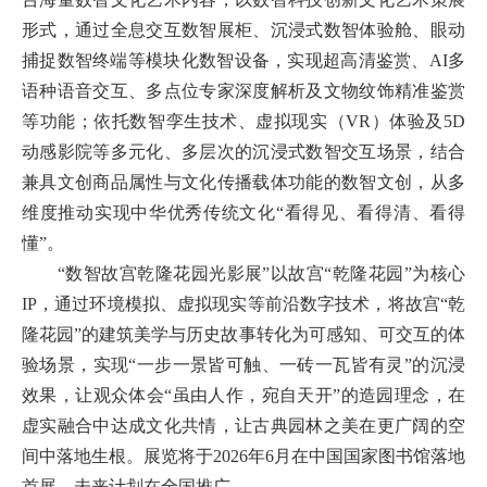
形式，通过全息交互数智展柜、沉浸式数智体验舱、眼动
捕捉数智终端等模块化数智设备，实现超高清鉴赏、AI多
语种语音交互、多点位专家深度解析及文物纹饰精准鉴赏
等功能；依托数智孪生技术、虚拟现实（VR）体验及5D
动感影院等多元化、多层次的沉浸式数智交互场景，结合
兼具文创商品属性与文化传播载体功能的数智文创，从多
维度推动实现中华优秀传统文化“看得见、看得清、看得
懂”。
“数智故宫乾隆花园光影展”以故宫“乾隆花园”为核心
IP，通过环境模拟、虚拟现实等前沿数字技术，将故宫“乾
隆花园”的建筑美学与历史故事转化为可感知、可交互的体
验场景，实现“一步一景皆可触、一砖一瓦皆有灵”的沉浸
效果，让观众体会“虽由人作，宛自天开”的造园理念，在
虚实融合中达成文化共情，让古典园林之美在更广阔的空
间中落地生根。展览将于2026年6月在中国国家图书馆落地
首展，未来计划在全国推广。