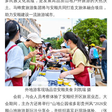
多民族文化底蕴，是发展高品质山地户外旅游的天然沃
土。马蜂窝旅游集团将与安顺共同打造文旅体融合项目，
助力安顺建设一流旅游城市。
外地游客现场品尝安顺美食 刘凯瑞 摄
会前，与会人员考察体验了安顺经开区旅居业态。大
会期间，主办方还将举行“山地公园省多彩贵州风”2026安
顺山地旅游新玩法分享会，并组织嘉宾赴现场体验。（张