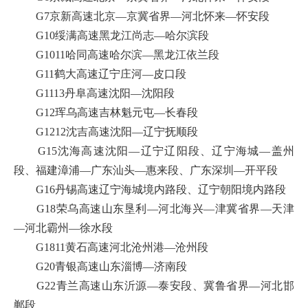
G7京新高速北京—京冀省界—河北怀来—怀安段
G10绥满高速黑龙江尚志—哈尔滨段
G1011哈同高速哈尔滨—黑龙江依兰段
G11鹤大高速辽宁庄河—皮口段
G1113丹阜高速沈阳—沈阳段
G12珲乌高速吉林魁元屯—长春段
G1212沈吉高速沈阳—辽宁抚顺段
G15沈海高速沈阳—辽宁辽阳段、辽宁海城—盖州
段、福建漳浦—广东汕头—惠来段、广东深圳—开平段
G16丹锡高速辽宁海城境内路段、辽宁朝阳境内路段
G18荣乌高速山东垦利—河北海兴—津冀省界—天津
—河北霸州—徐水段
G1811黄石高速河北沧州港—沧州段
G20青银高速山东淄博—济南段
G22青兰高速山东沂源—泰安段、冀鲁省界—河北邯
郸段