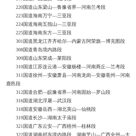
220国道山东梁山—鲁豫省界—河南兰考段
223国道海南万宁—三亚段
224国道海南五指山—三亚段
225国道海南东方—三亚段
301国道黑龙江齐齐哈尔—内蒙古阿荣旗—博克图段
308国道青岛境内路段
309国道山东荣成—莱阳段
310国道江苏连云港—安徽杨楼—河南商丘—兰考段
311国道徐州—安徽萧县—河南龙岗—安徽亳州—河南
鹿邑段
312国道合肥—皖豫省界—河南固始—罗山段
316国道湖北浮屠—武汉段
318国道安徽岳西—湖北英山—仙桃段
319国道长沙—湖南太子庙段
321国道广东云安—广西梧州—桂林段
322国道湖南祁东境内路段、湖南芝山—广西全州—大