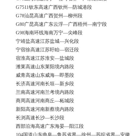
G7511钦东高速广西钦州—防城港段
G78汕昆高速广西贺州—柳州段
G80广昆高速广东云浮—广西梧州—南宁段
G98海南环线海南万宁—尖峰段
宁靖盐高速江苏盐城—兴化段
宁宿徐高速江苏盱眙—宿迁段
宿淮高速江苏淮安—盐城段
潍莱高速山东莱阳境内路段
威青高速山东威海—即墨段
长济高速河南长垣—新乡段
兰南高速河南兰考境内路段
商周高速河南商丘—柘城段
新阳高速河南新蔡境内路段
长浏高速长沙—长沙段
西部沿海高速广东海晏—阳江段
104国道山东曲阜—鲁苏省界—徐州—苏皖省界—安徽