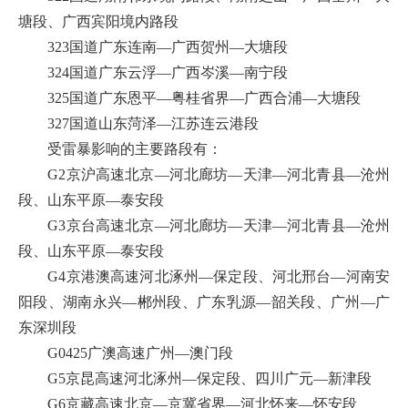
塘段、广西宾阳境内路段
323国道广东连南—广西贺州—大塘段
324国道广东云浮—广西岑溪—南宁段
325国道广东恩平—粤桂省界—广西合浦—大塘段
327国道山东菏泽—江苏连云港段
受雷暴影响的主要路段有：
G2京沪高速北京—河北廊坊—天津—河北青县—沧州
段、山东平原—泰安段
G3京台高速北京—河北廊坊—天津—河北青县—沧州
段、山东平原—泰安段
G4京港澳高速河北涿州—保定段、河北邢台—河南安
阳段、湖南永兴—郴州段、广东乳源—韶关段、广州—广
东深圳段
G0425广澳高速广州—澳门段
G5京昆高速河北涿州—保定段、四川广元—新津段
G6京藏高速北京—京冀省界—河北怀来—怀安段