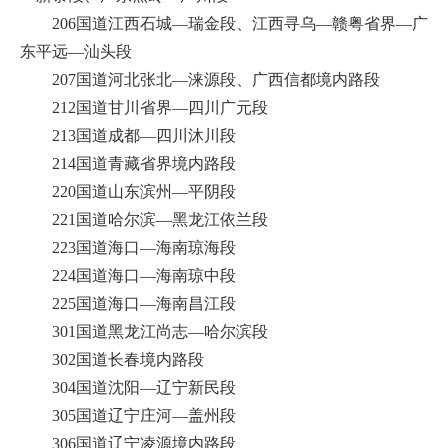
206国道江西石城—瑞金段、江西寻乌—赣粤省界—广
东平远—汕头段
207国道河北张北—涞源段、广西信都境内路段
212国道甘川省界—四川广元段
213国道成都—四川沐川段
214国道青藏省界境内路段
220国道山东滨州—平阴段
221国道哈尔滨—黑龙江依兰段
223国道海口—海南琼海段
224国道海口—海南琼中段
225国道海口—海南昌江段
301国道黑龙江尚志—哈尔滨段
302国道长春境内路段
304国道沈阳—辽宁新民段
305国道辽宁庄河—盖州段
306国道辽宁凌源境内路段