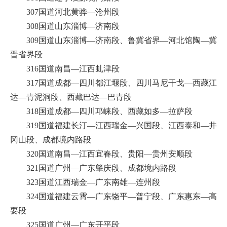
307国道河北黄骅—沧州段
308国道山东淄博—济南段
309国道山东淄博—济南段、鲁冀省界—河北馆陶—冀
晋省界段
316国道南昌—江西虬津段
317国道成都—四川都江堰段、四川马尼干戈—西藏江
达—青泥洞段、西藏巴达—巴青段
318国道成都—四川邛崃段、西藏如多—拉萨段
319国道福建长汀—江西瑞金—兴国段、江西泰和—井
冈山段、成都境内路段
320国道南昌—江西宜春段、贵阳—贵州安顺段
321国道广州—广东肇庆段、成都境内路段
323国道江西瑞金—广东南雄—连州段
324国道福建云霄—广东饶平—普宁段、广东惠东—高
要段
325国道广州—广东开平段