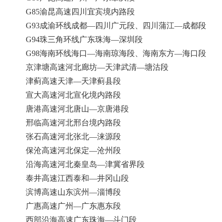
G85渝昆高速四川宜宾境内路段
G93成渝环线成都—四川广元段、四川蒲江—成都段
G94珠三角环线广东珠海—深圳段
G98海南环线海口—海南琼海段、海南东方—海口段
京津塘高速河北廊坊—天津武清—塘沽段
津蓟高速天津—天津蓟县段
宣大高速河北宣化境内路段
唐港高速河北唐山—京唐港段
邢临高速河北邢台境内路段
张石高速河北张北—涞源段
保沧高速河北保定—沧州段
沿海高速河北秦皇岛—津冀省界段
泰井高速江西泰和—井冈山段
滨博高速山东滨州—淄博段
广惠高速广州—广东惠东段
西部沿海高速广东珠海—斗门段