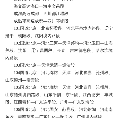
海文高速海口—海南文昌段
成灌高速成都—四川都江堰段
成温邛高速成都—四川邛崃段
101国道北京—北京怀柔段、河北平泉境内路段、辽宁
建平—朝阳段、沈阳境内路段
102国道北京—河北三河—天津邦均—河北玉田—山海
关段、沈阳—辽宁昌图段、长春—吉林德惠段、哈尔滨境
内路段
103国道北京—天津武清—塘沽段
104国道北京—河北廊坊—天津—河北青县—沧州段、
山东德州—泰安段
105国道北京—河北廊坊—天津—河北青县—沧州段、
山东德州境内路段、山东平阴—东平段、江西德安—丰城
段、江西泰和—广东连平段、广州—广东珠海段
106国道北京—河北固安—献县段、河北馆陶—河南南
乐段、湖南茶陵—广东仁化—韶关段、广州境内路段