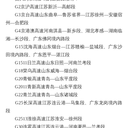
G2京沪高速江苏新沂—高邮段
G3京台高速山东曲阜—鲁苏省界—江苏徐州—安徽宿
州—合肥段
G4京港澳高速河南淇县—新乡段、湖北孝感—湖南临
湘—长沙段、广东佛冈境内路段
G15沈海高速山东烟台—江苏赣榆—盐城段、广东沙
田境内路段、广东恩平—湛江段
G1511日兰高速山东日照—河南兰考段
G18荣乌高速山东威海—烟台段
G20青银高速青岛—山东平度段
G2011青新高速青岛—山东平度段
G22青兰高速青岛—山东诸城段
G25长深高速江苏连云港—马集段、广东龙岗境内路
段
G2513淮徐高速江苏淮安—徐州段
G30连霍高速江苏连云港—河南夏邑—兰考段