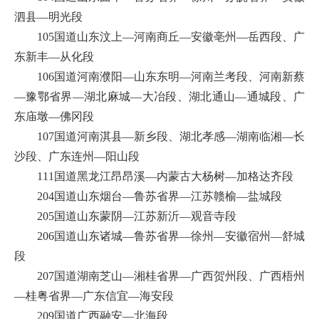
泗县—明光段
105国道山东汶上—河南商丘—安徽亳州—岳西段、广
东新丰—从化段
106国道河南濮阳—山东东明—河南兰考段、河南新蔡
—豫鄂省界—湖北麻城—大冶段、湖北通山—通城段、广
东庙墩—佛冈段
107国道河南淇县—新乡段、湖北孝感—湖南临湘—长
沙段、广东连州—阳山段
111国道黑龙江昂昂溪—内蒙古大杨树—加格达齐段
204国道山东烟台—鲁苏省界—江苏赣榆—盐城段
205国道山东蒙阴—江苏新沂—观音寺段
206国道山东诸城—鲁苏省界—徐州—安徽宿州—舒城
段
207国道湖南芝山—湘桂省界—广西贺州段、广西梧州
—桂粤省界—广东信宜—海安段
209国道广西融安—北海段