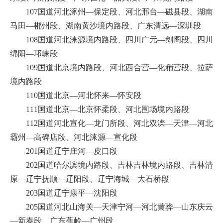
107国道河北涿州—保定段、河北邢台—磁县段、湖南
马田—郴州段、湖南黄沙境内路段、广东清远—深圳段
108国道河北涞源境内路段、四川广元—剑阁段、四川
绵阳—邛崃段
109国道北京境内路段、河北西合营—化稍营段、拉萨
境内路段
110国道北京—河北怀来—怀安段
111国道北京—北京怀柔段、河北围场境内路段
112国道河北宣化—龙门所段、河北双滦—天津—河北
霸州—高碑店段、河北涞源—宣化段
201国道辽宁庄河—皮口段
202国道哈尔滨境内路段、吉林吉林境内路段、吉林清
原—辽宁抚顺—辽阳段、辽宁海城—大石桥段
203国道辽宁康平—沈阳段
205国道河北山海关—天津宁河—河北黄骅—山东庆云
—新泰段、广东蕉岭—广州段