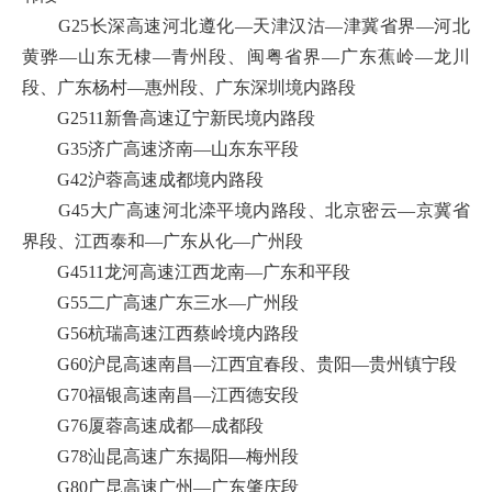
G25长深高速河北遵化—天津汉沽—津冀省界—河北
黄骅—山东无棣—青州段、闽粤省界—广东蕉岭—龙川
段、广东杨村—惠州段、广东深圳境内路段
G2511新鲁高速辽宁新民境内路段
G35济广高速济南—山东东平段
G42沪蓉高速成都境内路段
G45大广高速河北滦平境内路段、北京密云—京冀省
界段、江西泰和—广东从化—广州段
G4511龙河高速江西龙南—广东和平段
G55二广高速广东三水—广州段
G56杭瑞高速江西蔡岭境内路段
G60沪昆高速南昌—江西宜春段、贵阳—贵州镇宁段
G70福银高速南昌—江西德安段
G76厦蓉高速成都—成都段
G78汕昆高速广东揭阳—梅州段
G80广昆高速广州—广东肇庆段