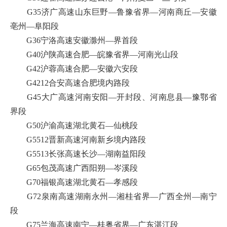
G35济广高速山东巨野—鲁豫省界—河南商丘—安徽
亳州—阜阳段
G36宁洛高速安徽滁州—界首段
G40沪陕高速合肥—皖豫省界—河南光山段
G42沪蓉高速合肥—安徽六安段
G4212合安高速合肥境内路段
G45大广高速河南安阳—开封段、河南息县—豫鄂省
界段
G50沪渝高速湖北黄石—仙桃段
G5512晋新高速河南新乡境内路段
G5513长张高速长沙—湖南益阳段
G65包茂高速广西阳朔—岑溪段
G70福银高速湖北黄石—孝感段
G72泉南高速湖南永州—湘桂省界—广西全州—南宁
段
G75兰海高速南宁—桂粤省界—广东湛江段