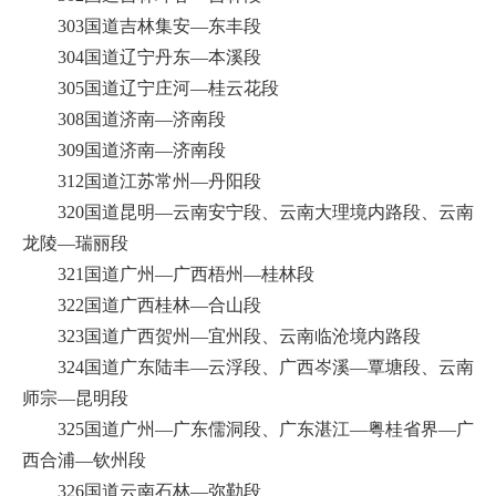
303国道吉林集安—东丰段
304国道辽宁丹东—本溪段
305国道辽宁庄河—桂云花段
308国道济南—济南段
309国道济南—济南段
312国道江苏常州—丹阳段
320国道昆明—云南安宁段、云南大理境内路段、云南
龙陵—瑞丽段
321国道广州—广西梧州—桂林段
322国道广西桂林—合山段
323国道广西贺州—宜州段、云南临沧境内路段
324国道广东陆丰—云浮段、广西岑溪—覃塘段、云南
师宗—昆明段
325国道广州—广东儒洞段、广东湛江—粤桂省界—广
西合浦—钦州段
326国道云南石林—弥勒段