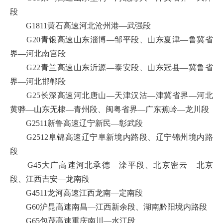
段
G1811黄石高速河北沧州港—武强段
G20青银高速山东淄博—邹平段、山东夏津—鲁冀省
界—河北南宫段
G22青兰高速山东沂源—泰安段、山东冠县—冀鲁省
界—河北邯郸段
G25长深高速河北唐山—天津汉沽—津冀省界—河北
黄骅—山东无棣—青州段、闽粤省界—广东蕉岭—龙川段
G2511新鲁高速辽宁新民—彰武段
G2512阜锦高速辽宁阜新境内路段、辽宁锦州境内路
段
G45大广高速河北承德—滦平段、北京密云—北京
段、江西吉安—龙南段
G4511龙河高速江西龙南—定南段
G60沪昆高速南昌—江西新余段、湖南黔阳境内路段
G65包茂高速重庆南川—水江段