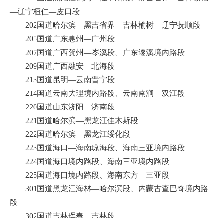
—辽宁桓仁—皮口段
202国道哈尔滨—黑吉省界—吉林榆树—辽宁抚顺段
205国道广东惠州—广州段
207国道广西贺州—岑溪段、广东遂溪境内路段
209国道广西融安—北海段
213国道昆明—云南晋宁段
214国道云南大理境内路段、云南南涧—双江段
220国道山东济阳—济南段
221国道哈尔滨—黑龙江佳木斯段
222国道哈尔滨—黑龙江绥化段
223国道海口—海南琼海段、海南三亚境内路段
224国道海口境内路段、海南三亚境内路段
225国道海口境内路段、海南东方—三亚段
301国道黑龙江海林—哈尔滨段、内蒙古查巴奇境内路
段
302国道吉林珲春—吉林段