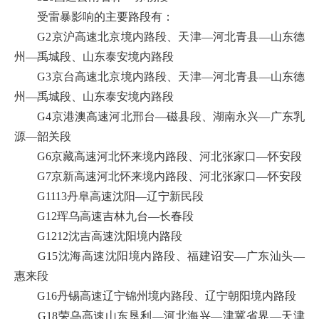
受雷暴影响的主要路段有：
G2京沪高速北京境内路段、天津—河北青县—山东德
州—禹城段、山东泰安境内路段
G3京台高速北京境内路段、天津—河北青县—山东德
州—禹城段、山东泰安境内路段
G4京港澳高速河北邢台—磁县段、湖南永兴—广东乳
源—韶关段
G6京藏高速河北怀来境内路段、河北张家口—怀安段
G7京新高速河北怀来境内路段、河北张家口—怀安段
G1113丹阜高速沈阳—辽宁新民段
G12珲乌高速吉林九台—长春段
G1212沈吉高速沈阳境内路段
G15沈海高速沈阳境内路段、福建诏安—广东汕头—
惠来段
G16丹锡高速辽宁锦州境内路段、辽宁朝阳境内路段
G18荣乌高速山东垦利—河北海兴—津冀省界—天津