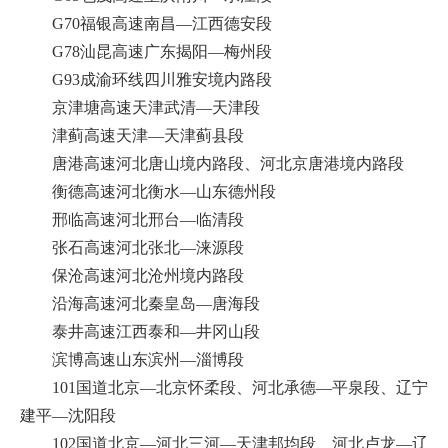
G70福银高速南昌—江西德安段
G78汕昆高速广东揭阳—梅州段
G93成渝环线四川雅安境内路段
京津塘高速天津武清—天津段
津蓟高速天津—天津蓟县段
唐港高速河北唐山境内路段、河北京唐港境内路段
衡德高速河北衡水—山东德州段
邢临高速河北邢台—临清段
张石高速河北张北—涞源段
保沧高速河北沧州境内路段
沿海高速河北秦皇岛—唐海段
泰井高速江西泰和—井冈山段
滨博高速山东滨州—淄博段
101国道北京—北京怀柔段、河北承德—平泉段、辽宁
建平—沈阳段
102国道北京—河北三河—天津邦均段、河北卢龙—辽