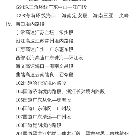
G94珠三角环线广东中山—江门段
G98海南环线海口—海南定安段、海南三亚—尖峰
段、海口境内路段
宁常高速江苏金坛—常州段
沿江高速江苏常州境内路段
广惠高速广州—广东惠东段
西部沿海高速广东珠海—阳江段
海文高速海口—海南文昌段
曲陆高速云南陆良—召夸段
102国道哈尔滨境内路段
104国道济南境内路段、浙江长兴境内路段
105国道广东从化—珠海段
106国道广东佛冈—广州段
107国道广东清远—广州段
108国道昆明境内路段
201国道黑龙江鹤岗—佳木斯段、黑吉省界—吉林敦化