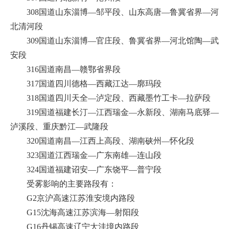
308国道山东淄博—邹平段、山东高唐—鲁冀省界—河
北清河段
309国道山东淄博—官庄段、鲁冀省界—河北馆陶—武
安段
316国道南昌—赣鄂省界段
317国道四川德格—西藏江达—廓玛段
318国道四川天全—泸定段、西藏墨竹工卡—拉萨段
319国道福建长汀—江西瑞金—永新段、湖南马底驿—
泸溪段、重庆黔江—武隆段
320国道南昌—江西上高段、湖南硖州—怀化段
323国道江西瑞金—广东南雄—连山段
324国道福建诏安—广东饶平—普宁段
受雾影响的主要路段有：
G2京沪高速江苏淮安境内路段
G15沈海高速江苏滨海—射阳段
G16丹锡高速辽宁大洼境内路段