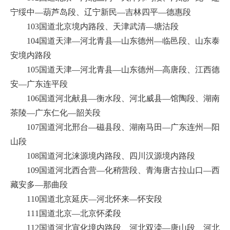
宁绥中—葫芦岛段、辽宁新民—吉林四平—德惠段
103国道北京境内路段、天津武清—塘沽段
104国道天津—河北青县—山东德州—临邑段、山东泰
安境内路段
105国道天津—河北青县—山东德州—高唐段、江西德
安—广东连平段
106国道河北献县—衡水段、河北威县—馆陶段、湖南
茶陵—广东仁化—韶关段
107国道河北邢台—磁县段、湖南马田—广东连州—阳
山段
108国道河北涞源境内路段、四川汉源境内路段
109国道河北西合营—化稍营段、青海唐古拉山口—西
藏安多—那曲段
110国道北京延庆—河北怀来—怀安段
111国道北京—北京怀柔段
112国道河北宣化境内路段、河北双滦—唐山段、河北