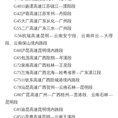
G4011扬溧高速江苏镇江—溧阳段
G42沪蓉高速江苏常州—丹阳段
G45大广高速广东从化—广州段
G55二广高速广东三水—广州段
G56杭瑞高速昆明—云南安宁段、云南祥云—大理
段、云南保山境内路段
G60沪昆高速昆明境内路段
G65包茂高速广西阳朔—岑溪段
G72泉南高速广西桂林—王灵段
G75兰海高速广西北海—桂粤省界—广东湛江段
G7511钦东高速广西防城港境内路段
G78汕昆高速广西贺州—云南石林—昆明段
G80广昆高速广州—广西梧州—贵港段、云南石林—
昆明段
G85渝昆高速昆明境内路段
G8511昆磨高速昆明—云南玉溪段