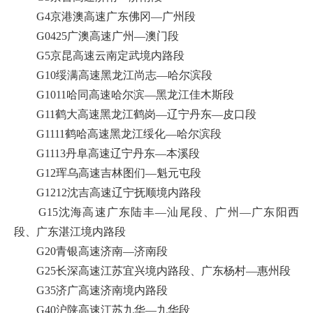
G4京港澳高速广东佛冈—广州段
G0425广澳高速广州—澳门段
G5京昆高速云南定武境内路段
G10绥满高速黑龙江尚志—哈尔滨段
G1011哈同高速哈尔滨—黑龙江佳木斯段
G11鹤大高速黑龙江鹤岗—辽宁丹东—皮口段
G1111鹤哈高速黑龙江绥化—哈尔滨段
G1113丹阜高速辽宁丹东—本溪段
G12珲乌高速吉林图们—魁元屯段
G1212沈吉高速辽宁抚顺境内路段
G15沈海高速广东陆丰—汕尾段、广州—广东阳西
段、广东湛江境内路段
G20青银高速济南—济南段
G25长深高速江苏宜兴境内路段、广东杨村—惠州段
G35济广高速济南境内路段
G40沪陕高速江苏九华—九华段