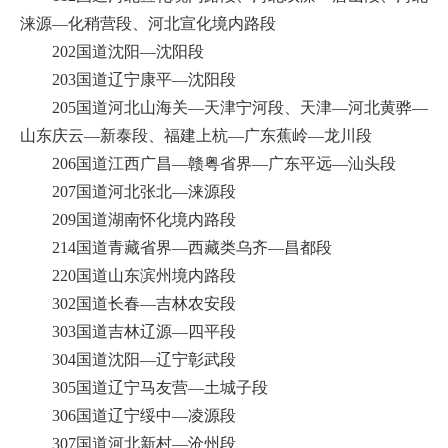
涞源—化稍营段、河北宣化境内路段
202国道沈阳—沈阳段
203国道辽宁康平—沈阳段
205国道河北山海关—天津宁河段、天津—河北黄骅—
山东庆云—新泰段、福建上杭—广东蕉岭—龙川段
206国道江西广昌—赣粤省界—广东平远—汕头段
207国道河北张北—涞源段
209国道湖南怀化境内路段
214国道青藏省界—西藏类乌齐—昌都段
220国道山东滨州境内路段
302国道长春—吉林农安段
303国道吉林辽源—四平段
304国道沈阳—辽宁彰武段
305国道辽宁马友营—土城子段
306国道辽宁绥中—凌源段
307国道河北新村—沧州段