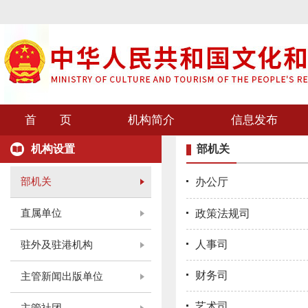
首 页
机构简介
信息发布
机构设置
部机关
部机关
办公厅
直属单位
政策法规司
人事司
驻外及驻港机构
财务司
主管新闻出版单位
艺术司